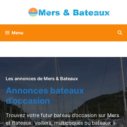
Aller
au
contenu
Menu
Les annonces de Mers & Bateaux
Annonces bateaux
d’occasion
Trouvez votre futur bateau d’occasion sur Mers
et Bateaux. Voiliers, multicoques ou bateaux à