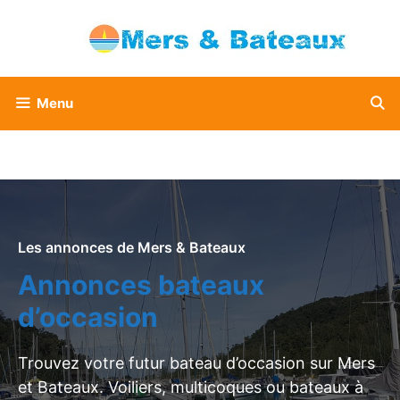
Aller
au
contenu
Menu
Les annonces de Mers & Bateaux
Annonces bateaux
d’occasion
Trouvez votre futur bateau d’occasion sur Mers
et Bateaux. Voiliers, multicoques ou bateaux à