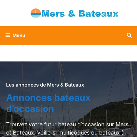
Aller
au
contenu
Menu
Les annonces de Mers & Bateaux
Annonces bateaux
d’occasion
Trouvez votre futur bateau d’occasion sur Mers
et Bateaux. Voiliers, multicoques ou bateaux à