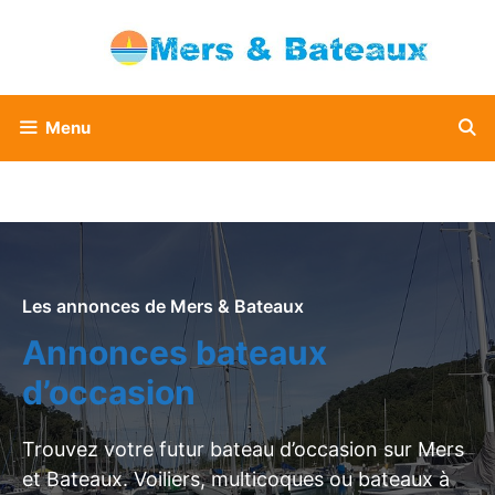
Aller
au
contenu
Menu
Les annonces de Mers & Bateaux
Annonces bateaux
d’occasion
Trouvez votre futur bateau d’occasion sur Mers
et Bateaux. Voiliers, multicoques ou bateaux à