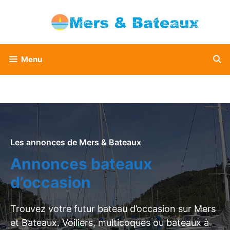
Aller
au
contenu
Menu
Les annonces de Mers & Bateaux
Annonces bateaux
d’occasion
Trouvez votre futur bateau d’occasion sur Mers
et Bateaux. Voiliers, multicoques ou bateaux à