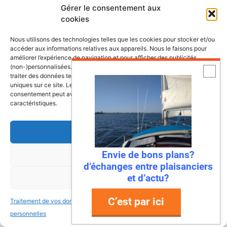
Gérer le consentement aux
cookies
Nous utilisons des technologies telles que les cookies pour stocker et/ou
accéder aux informations relatives aux appareils. Nous le faisons pour
améliorer l’expérience de navigation et pour afficher des publicités
Les dernières fiches bateaux
(non-)personnalisées. Consentir à ces technologies nous autorisera à
traiter des données telles que le comportement de navigation ou les ID
uniques sur ce site. Le fait de ne pas consentir ou de retirer son
Fiches de présentation de voiliers
consentement peut avoir un effet négatif sur certaines fonctonnalités et
comprenant une présentation, les
caractéristiques.
retours propriétaires, les points à vérifier
ainsi que la fiche technique du bateau.
Accepter
Envie de bons plans?
Refuser
d’échanges entre plaisanciers
Bali 4.8, un vrai
et d’actu?
Voir les préférences
catamaran à vivre
C’est par ici
Traitement de vos données
Traitement de vos données
personnelles
personnelles
Antarès 700 Pêche, le