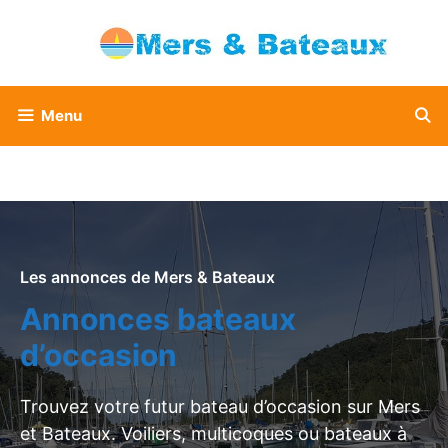
Aller
au
contenu
Menu
Les annonces de Mers & Bateaux
Annonces bateaux
d’occasion
Trouvez votre futur bateau d’occasion sur Mers
et Bateaux. Voiliers, multicoques ou bateaux à