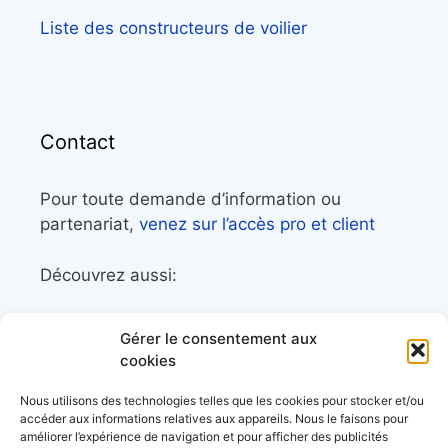
Liste des constructeurs de voilier
Contact
Pour toute demande d’information ou
partenariat,
venez sur l’accès pro et client
Découvrez aussi:
Côtes&Mers, le magazine du littoral et sa
Gérer le consentement aux
librairie maritime
cookies
Mers&Montagnes, Equipement outdoor pour
Nous utilisons des technologies telles que les cookies pour stocker et/ou
le trek et le raid nautique
accéder aux informations relatives aux appareils. Nous le faisons pour
améliorer l’expérience de navigation et pour afficher des publicités
BoatingAds, le site d’annonces bateaux