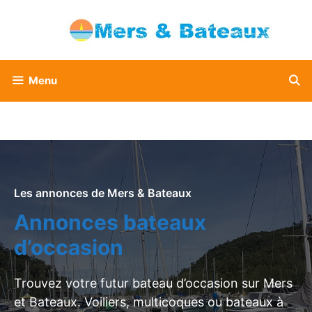
Aller
au
contenu
Menu
Les annonces de Mers & Bateaux
Annonces bateaux
d’occasion
Trouvez votre futur bateau d’occasion sur Mers
et Bateaux. Voiliers, multicoques ou bateaux à