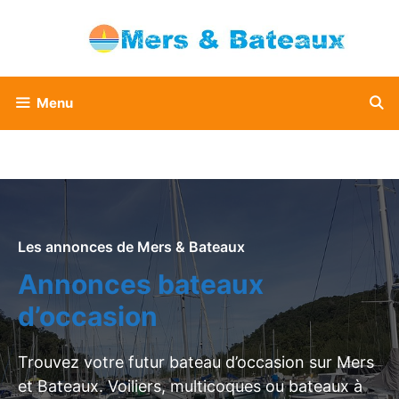
Aller
au
contenu
Menu
Les annonces de Mers & Bateaux
Annonces bateaux
d’occasion
Trouvez votre futur bateau d’occasion sur Mers
et Bateaux. Voiliers, multicoques ou bateaux à