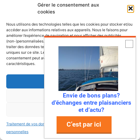
Gérer le consentement aux
cookies
Nous utilisons des technologies telles que les cookies pour stocker et/ou
accéder aux informations relatives aux appareils. Nous le faisons pour
Les dernières fiches bateaux
améliorer l’expérience de navigation et pour afficher des publicités
(non-)personnalisées. Consentir à ces technologies nous autorisera à
Fiches de présentation de voiliers
traiter des données telles que le comportement de navigation ou les ID
uniques sur ce site. Le fait de ne pas consentir ou de retirer son
comprenant une présentation, les
consentement peut avoir un effet négatif sur certaines fonctonnalités et
retours propriétaires, les points à vérifier
caractéristiques.
ainsi que la fiche technique du bateau.
Accepter
Envie de bons plans?
Refuser
Bali 4.8, un vrai
d’échanges entre plaisanciers
catamaran à vivre
et d’actu?
Voir les préférences
C’est par ici
Traitement de vos données
Traitement de vos données
Antarès 700 Pêche, le
personnelles
personnelles
bateau pensé pour les