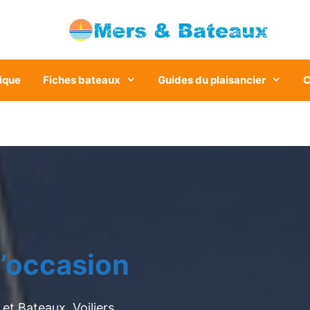
ique
Fiches bateaux
Guides du plaisancier
C
’occasion
et Bateaux. Voiliers,