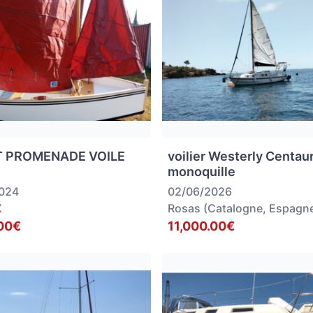
T PROMENADE VOILE
voilier Westerly Centau
monoquille
2024
02/06/2026
X
Rosas (Catalogne, Espagn
00€
11,000.00€