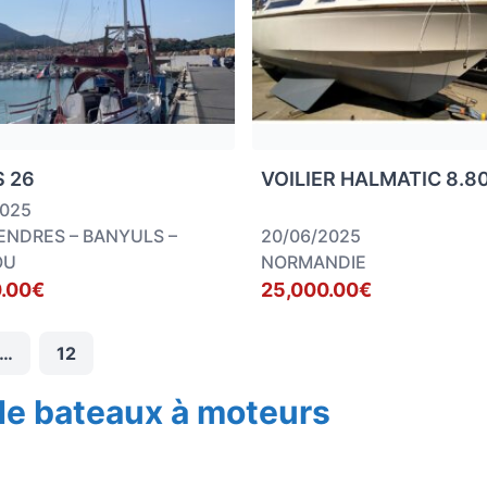
 26
VOILIER HALMATIC 8.8
2025
ENDRES – BANYULS –
20/06/2025
OU
NORMANDIE
.00€
25,000.00€
…
12
de bateaux à moteurs