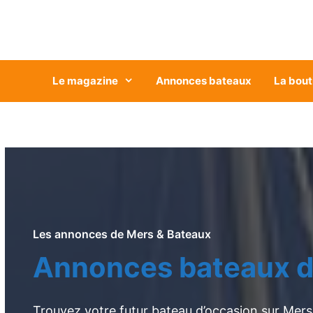
Aller
au
contenu
Le magazine
Annonces bateaux
La bout
Les annonces de Mers & Bateaux
Annonces bateaux d
Trouvez votre futur bateau d’occasion sur Mers 