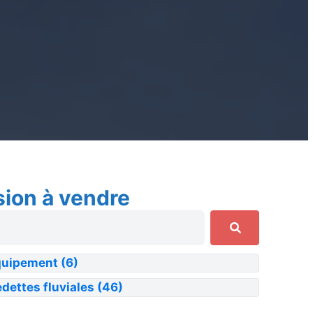
sion à vendre
quipement
(6)
dettes fluviales
(46)