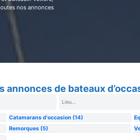
toutes nos annonces
s annonces de bateaux d’occa
Catamarans d'occasion
(14)
E
Remorques
(5)
Ve