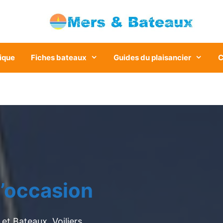
ique
Fiches bateaux
Guides du plaisancier
C
’occasion
et Bateaux. Voiliers,