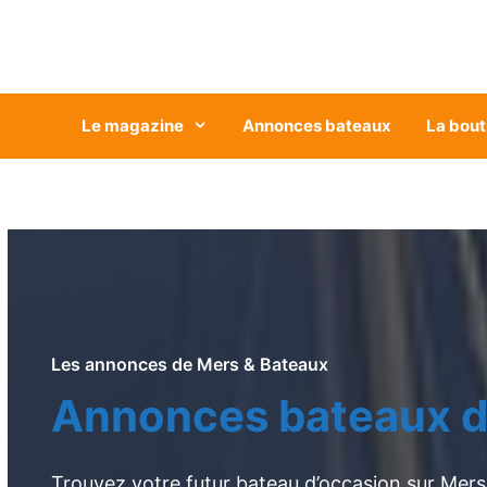
Aller
au
contenu
Le magazine
Annonces bateaux
La bout
Les annonces de Mers & Bateaux
Annonces bateaux d
Trouvez votre futur bateau d’occasion sur Mers 