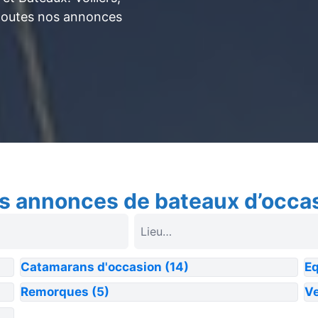
toutes nos annonces
s annonces de bateaux d’occa
Catamarans d'occasion
(14)
E
Remorques
(5)
Ve