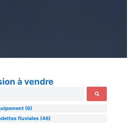
sion à vendre
quipement
(6)
dettes fluviales
(46)