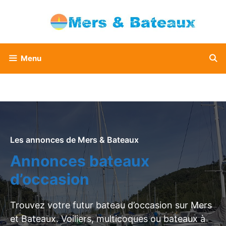
Aller
au
contenu
Menu
Les annonces de Mers & Bateaux
Annonces bateaux
d’occasion
Trouvez votre futur bateau d’occasion sur Mers
et Bateaux. Voiliers, multicoques ou bateaux à