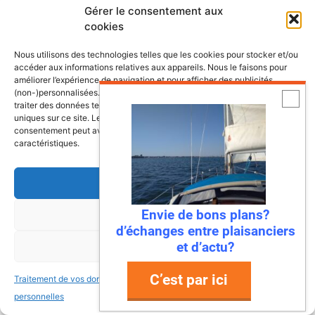
Gérer le consentement aux
cookies
Nous utilisons des technologies telles que les cookies pour stocker et/ou
accéder aux informations relatives aux appareils. Nous le faisons pour
Les dernières fiches bateaux
améliorer l’expérience de navigation et pour afficher des publicités
(non-)personnalisées. Consentir à ces technologies nous autorisera à
traiter des données telles que le comportement de navigation ou les ID
Fiches de présentation de voiliers
uniques sur ce site. Le fait de ne pas consentir ou de retirer son
comprenant une présentation, les
consentement peut avoir un effet négatif sur certaines fonctonnalités et
caractéristiques.
retours propriétaires, les points à vérifier
ainsi que la fiche technique du bateau.
Accepter
Envie de bons plans?
Refuser
Bali 4.8, un vrai
d’échanges entre plaisanciers
catamaran à vivre
et d’actu?
Voir les préférences
C’est par ici
Traitement de vos données
Traitement de vos données
Antarès 700 Pêche, le
personnelles
personnelles