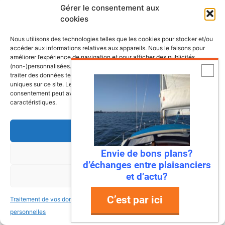
Gérer le consentement aux
cookies
Les dernières fiches bateaux
Nous utilisons des technologies telles que les cookies pour stocker et/ou
accéder aux informations relatives aux appareils. Nous le faisons pour
améliorer l’expérience de navigation et pour afficher des publicités
Fiches de présentation de voiliers
(non-)personnalisées. Consentir à ces technologies nous autorisera à
traiter des données telles que le comportement de navigation ou les ID
comprenant une présentation, les
uniques sur ce site. Le fait de ne pas consentir ou de retirer son
retours propriétaires, les points à vérifier
consentement peut avoir un effet négatif sur certaines fonctonnalités et
caractéristiques.
ainsi que la fiche technique du bateau.
Accepter
Bali 4.8, un vrai
Envie de bons plans?
Refuser
catamaran à vivre
d’échanges entre plaisanciers
et d’actu?
Voir les préférences
C’est par ici
Antarès 700 Pêche, le
Traitement de vos données
Traitement de vos données
bateau pensé pour les
personnelles
personnelles