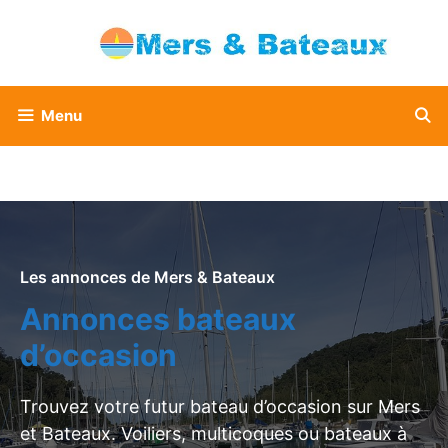
Aller
au
contenu
Menu
Les annonces de Mers & Bateaux
Annonces bateaux
d’occasion
Trouvez votre futur bateau d’occasion sur Mers
et Bateaux. Voiliers, multicoques ou bateaux à