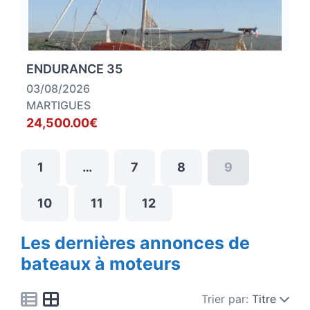
ENDURANCE 35
03/08/2026
MARTIGUES
24,500.00€
1
…
7
8
9
10
11
12
Les dernières annonces de
bateaux à moteurs
Trier par:
Titre