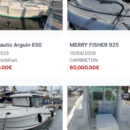
autic Arguin 650
MERRY FISHER 925
2025
15/04/2026
Morbihan
CAPBRETON
.00€
60,000.00€