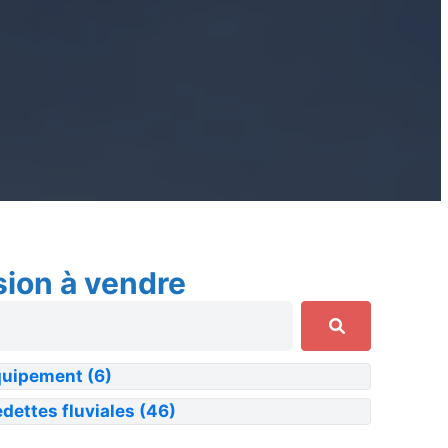
sion à vendre
quipement
(6)
dettes fluviales
(46)