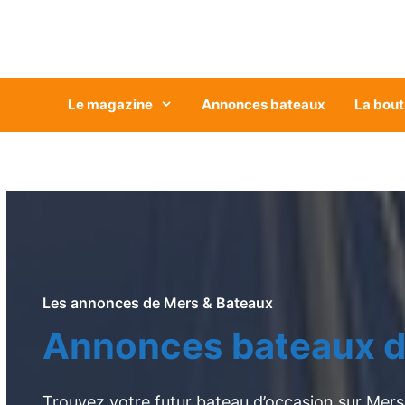
Aller
au
contenu
Le magazine
Annonces bateaux
La bout
Les annonces de Mers & Bateaux
Annonces bateaux d
Trouvez votre futur bateau d’occasion sur Mers 