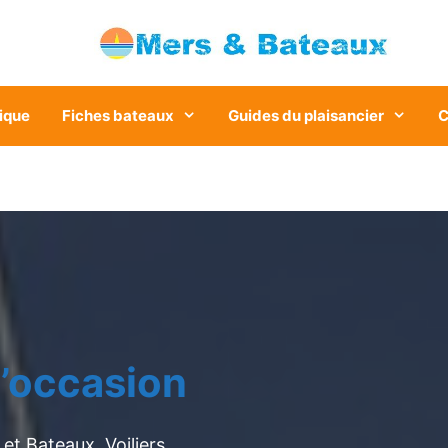
ique
Fiches bateaux
Guides du plaisancier
C
’occasion
et Bateaux. Voiliers,