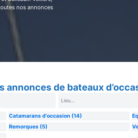
toutes nos annonces
s annonces de bateaux d’occa
Catamarans d'occasion
(14)
E
Remorques
(5)
Ve