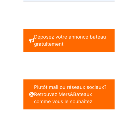
Déposez votre annonce bateau
gratuitement
Plutôt mail ou réseaux sociaux?
Retrouvez Mers&Bateaux
comme vous le souhaitez