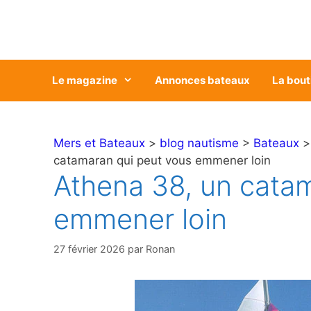
Aller
au
contenu
Le magazine
Annonces bateaux
La bout
Mers et Bateaux
>
blog nautisme
>
Bateaux
catamaran qui peut vous emmener loin
Athena 38, un cata
emmener loin
27 février 2026
par
Ronan