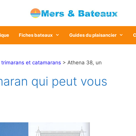
ique
Fiches bateaux
Guides du plaisancier
C
>
trimarans et catamarans
> Athena 38, un
maran qui peut vous