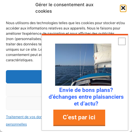
Gérer le consentement aux
cookies
Nous utilisons des technologies telles que les cookies pour stocker et/ou
Dernières annonces bateaux
accéder aux informations relatives aux appareils. Nous le faisons pour
améliorer l’expérience de navigation et pour afficher des publicités
(non-)personnalisées. Consentir à ces technologies nous autorisera à
traiter des données telles que le comportement de navigation ou les ID
Doris 5,8m
uniques sur ce site. Le fait de ne pas consentir ou de retirer son
Hourtin (Gironde; France)
consentement peut avoir un effet négatif sur certaines fonctonnalités et
caractéristiques.
6,000.00€
Bateau à voile Tes 678 BT
Accepter
La Roche Bernard
22,000.00€
Envie de bons plans?
Refuser
Vente voilier Jeanneau Symphonie
d’échanges entre plaisanciers
1982
et d’actu?
Voir les préférences
La Rochelle
19,000.00€
C’est par ici
Traitement de vos données
Traitement de vos données
personnelles
personnelles