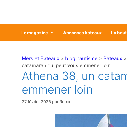
Aller
au
contenu
Le magazine
Annonces bateaux
La bout
Mers et Bateaux
>
blog nautisme
>
Bateaux
catamaran qui peut vous emmener loin
Athena 38, un cata
emmener loin
27 février 2026
par
Ronan