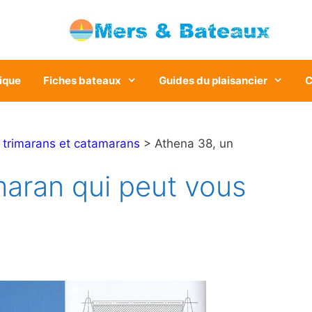
ique
Fiches bateaux
Guides du plaisancier
C
>
trimarans et catamarans
> Athena 38, un
maran qui peut vous