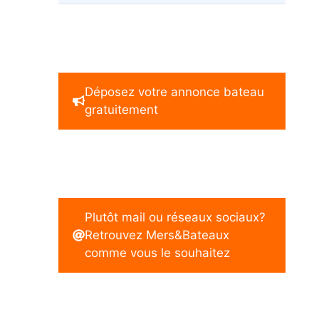
Déposez votre annonce bateau
gratuitement
Plutôt mail ou réseaux sociaux?
Retrouvez Mers&Bateaux
comme vous le souhaitez