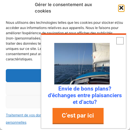
La chaine Youtube de Mers&Bateaux
Gérer le consentement aux
cookies
Nous utilisons des technologies telles que les cookies pour stocker et/ou
accéder aux informations relatives aux appareils. Nous le faisons pour
améliorer l’expérience de navigation et pour afficher des publicités
Dernières annonces bateaux
(non-)personnalisées. Consentir à ces technologies nous autorisera à
traiter des données telles que le comportement de navigation ou les ID
uniques sur ce site. Le fait de ne pas consentir ou de retirer son
consentement peut avoir un effet négatif sur certaines fonctonnalités et
Doris 5,8m
caractéristiques.
Hourtin (Gironde; France)
6,000.00€
Accepter
Bateau à voile Tes 678 BT
Envie de bons plans?
Refuser
La Roche Bernard
22,000.00€
d’échanges entre plaisanciers
et d’actu?
Voir les préférences
Vente voilier Jeanneau Symphonie
1982
C’est par ici
Traitement de vos données
Traitement de vos données
La Rochelle
19,000.00€
personnelles
personnelles