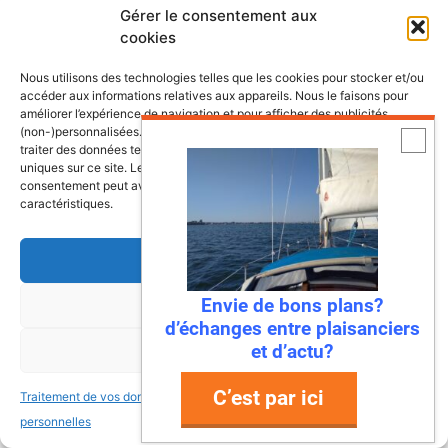
Gérer le consentement aux
cookies
Nous utilisons des technologies telles que les cookies pour stocker et/ou
accéder aux informations relatives aux appareils. Nous le faisons pour
améliorer l’expérience de navigation et pour afficher des publicités
(non-)personnalisées. Consentir à ces technologies nous autorisera à
traiter des données telles que le comportement de navigation ou les ID
uniques sur ce site. Le fait de ne pas consentir ou de retirer son
consentement peut avoir un effet négatif sur certaines fonctonnalités et
caractéristiques.
Accepter
Envie de bons plans?
Refuser
d’échanges entre plaisanciers
et d’actu?
Voir les préférences
C’est par ici
Traitement de vos données
Traitement de vos données
personnelles
personnelles