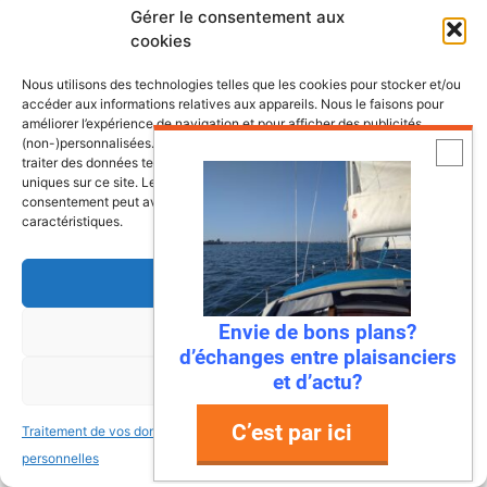
Gérer le consentement aux
cookies
Nous utilisons des technologies telles que les cookies pour stocker et/ou
accéder aux informations relatives aux appareils. Nous le faisons pour
Dernières annonces bateaux
améliorer l’expérience de navigation et pour afficher des publicités
(non-)personnalisées. Consentir à ces technologies nous autorisera à
traiter des données telles que le comportement de navigation ou les ID
uniques sur ce site. Le fait de ne pas consentir ou de retirer son
Doris 5,8m
consentement peut avoir un effet négatif sur certaines fonctonnalités et
Hourtin (Gironde; France)
caractéristiques.
6,000.00€
Accepter
Bateau à voile Tes 678 BT
La Roche Bernard
22,000.00€
Envie de bons plans?
Refuser
d’échanges entre plaisanciers
Vente voilier Jeanneau Symphonie
et d’actu?
Voir les préférences
1982
C’est par ici
La Rochelle
19,000.00€
Traitement de vos données
Traitement de vos données
personnelles
personnelles