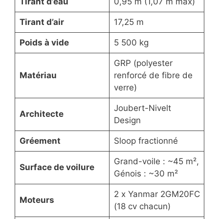
Tirant d’eau
0,95 m (1,07 m max)
Tirant d’air
17,25 m
Poids à vide
5 500 kg
GRP (polyester
Matériau
renforcé de fibre de
verre)
Joubert-Nivelt
Architecte
Design
Gréement
Sloop fractionné
Grand-voile : ~45 m²,
Surface de voilure
Génois : ~30 m²
2 x Yanmar 2GM20FC
Moteurs
(18 cv chacun)