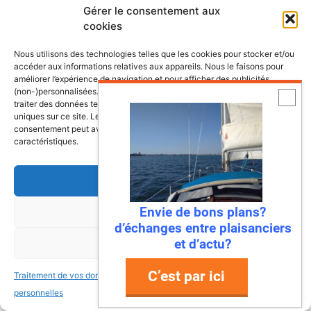
Gérer le consentement aux
cookies
Nous utilisons des technologies telles que les cookies pour stocker et/ou
Dernières annonces bateaux
accéder aux informations relatives aux appareils. Nous le faisons pour
améliorer l’expérience de navigation et pour afficher des publicités
(non-)personnalisées. Consentir à ces technologies nous autorisera à
traiter des données telles que le comportement de navigation ou les ID
Doris 5,8m
uniques sur ce site. Le fait de ne pas consentir ou de retirer son
Hourtin (Gironde; France)
consentement peut avoir un effet négatif sur certaines fonctonnalités et
caractéristiques.
6,000.00€
Bateau à voile Tes 678 BT
Accepter
La Roche Bernard
22,000.00€
Envie de bons plans?
Refuser
Vente voilier Jeanneau Symphonie
d’échanges entre plaisanciers
1982
et d’actu?
Voir les préférences
La Rochelle
19,000.00€
C’est par ici
Traitement de vos données
Traitement de vos données
personnelles
personnelles