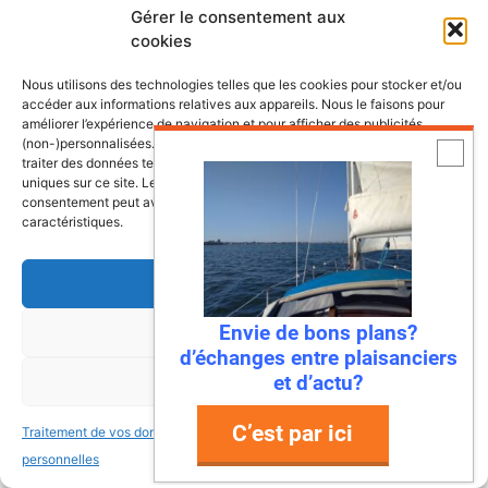
Gérer le consentement aux
cookies
Nous utilisons des technologies telles que les cookies pour stocker et/ou
accéder aux informations relatives aux appareils. Nous le faisons pour
améliorer l’expérience de navigation et pour afficher des publicités
(non-)personnalisées. Consentir à ces technologies nous autorisera à
traiter des données telles que le comportement de navigation ou les ID
uniques sur ce site. Le fait de ne pas consentir ou de retirer son
consentement peut avoir un effet négatif sur certaines fonctonnalités et
caractéristiques.
Accepter
Envie de bons plans?
Refuser
d’échanges entre plaisanciers
et d’actu?
Voir les préférences
C’est par ici
Traitement de vos données
Traitement de vos données
personnelles
personnelles