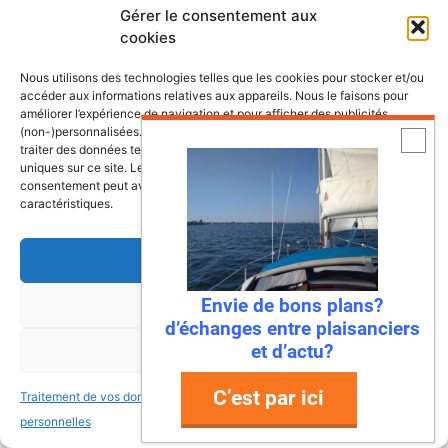
le souhaitez
Gérer le consentement aux
cookies
Nous utilisons des technologies telles que les cookies pour stocker et/ou
accéder aux informations relatives aux appareils. Nous le faisons pour
améliorer l’expérience de navigation et pour afficher des publicités
(non-)personnalisées. Consentir à ces technologies nous autorisera à
traiter des données telles que le comportement de navigation ou les ID
uniques sur ce site. Le fait de ne pas consentir ou de retirer son
consentement peut avoir un effet négatif sur certaines fonctonnalités et
caractéristiques.
Accepter
Envie de bons plans?
Refuser
d’échanges entre plaisanciers
et d’actu?
Voir les préférences
C’est par ici
Traitement de vos données
Traitement de vos données
personnelles
personnelles