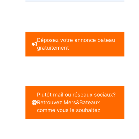
Déposez votre annonce bateau
gratuitement
Plutôt mail ou réseaux sociaux?
Retrouvez Mers&Bateaux
comme vous le souhaitez