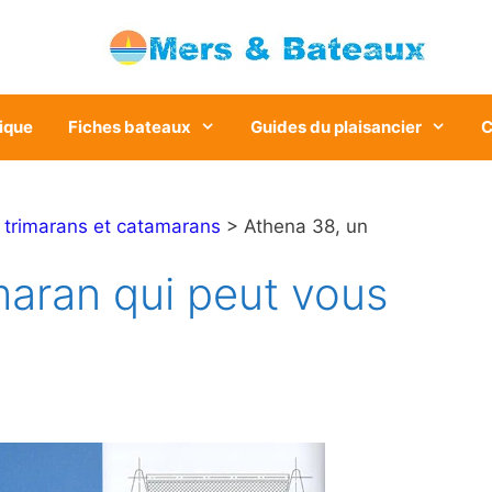
ique
Fiches bateaux
Guides du plaisancier
C
>
trimarans et catamarans
> Athena 38, un
maran qui peut vous