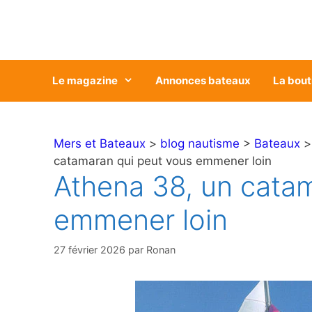
Aller
au
contenu
Le magazine
Annonces bateaux
La bout
Mers et Bateaux
>
blog nautisme
>
Bateaux
catamaran qui peut vous emmener loin
Athena 38, un cata
emmener loin
27 février 2026
par
Ronan