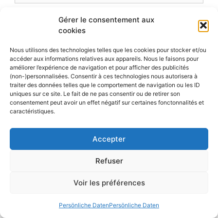
E-
Gérer le consentement aux
Mail-
cookies
Adresse
Website
Nous utilisons des technologies telles que les cookies pour stocker et/ou
accéder aux informations relatives aux appareils. Nous le faisons pour
améliorer l’expérience de navigation et pour afficher des publicités
(non-)personnalisées. Consentir à ces technologies nous autorisera à
traiter des données telles que le comportement de navigation ou les ID
uniques sur ce site. Le fait de ne pas consentir ou de retirer son
Diese Website verwendet Akismet, um Spam zu
consentement peut avoir un effet négatif sur certaines fonctonnalités et
reduzieren.
Erfahre, wie deine Kommentardaten
caractéristiques.
verarbeitet werden.
Accepter
Refuser
Voir les préférences
Persönliche Daten
Persönliche Daten