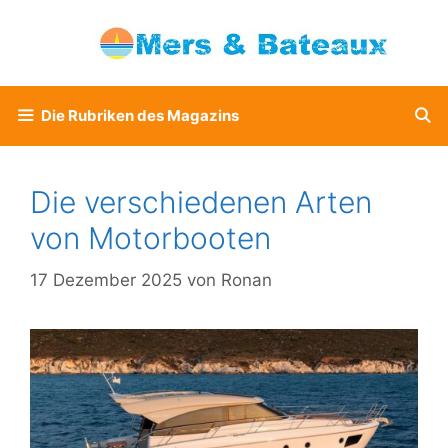
Zum
Inhalt
springen
Die Rubriken des Magazins
Die verschiedenen Arten
von Motorbooten
17 Dezember 2025
von
Ronan