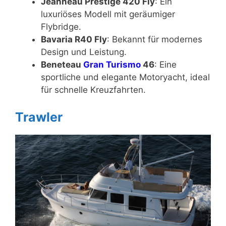
Jeanneau Prestige 420 Fly
: Ein
luxuriöses Modell mit geräumiger
Flybridge.
Bavaria R40 Fly
: Bekannt für modernes
Design und Leistung.
Beneteau
Gran Turismo
46
: Eine
sportliche und elegante Motoryacht, ideal
für schnelle Kreuzfahrten.
Trawler