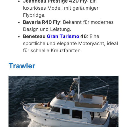
Jeanneau Prestige 420 Fly
: Ein
luxuriöses Modell mit geräumiger
Flybridge.
Bavaria R40 Fly
: Bekannt für modernes
Design und Leistung.
Beneteau
Gran Turismo
46
: Eine
sportliche und elegante Motoryacht, ideal
für schnelle Kreuzfahrten.
Trawler