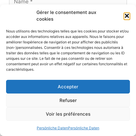
Gérer le consentement aux
E-
cookies
Mail-
Adresse
Nous utilisons des technologies telles que les cookies pour stocker et/ou
Website
accéder aux informations relatives aux appareils. Nous le faisons pour
améliorer l’expérience de navigation et pour afficher des publicités
(non-)personnalisées. Consentir à ces technologies nous autorisera à
traiter des données telles que le comportement de navigation ou les ID
uniques sur ce site. Le fait de ne pas consentir ou de retirer son
consentement peut avoir un effet négatif sur certaines fonctonnalités et
Diese Website verwendet Akismet, um Spam zu
caractéristiques.
reduzieren.
Erfahre, wie deine Kommentardaten
verarbeitet werden.
Accepter
Refuser
Voir les préférences
Persönliche Daten
Persönliche Daten