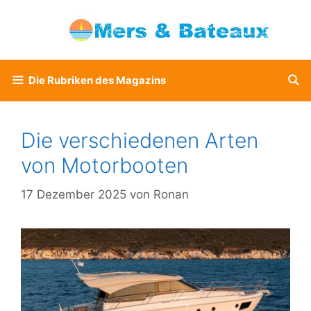
Zum
Inhalt
springen
Die Rubriken des Magazins
Die verschiedenen Arten
von Motorbooten
17 Dezember 2025
von
Ronan