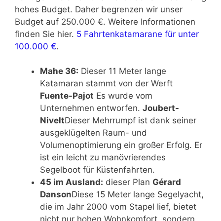
hohes Budget. Daher begrenzen wir unser
Budget auf 250.000 €. Weitere Informationen
finden Sie hier.
5 Fahrtenkatamarane für unter
100.000 €
.
Mahe 36:
Dieser 11 Meter lange
Katamaran stammt von der Werft
Fuente-Pajot
Es wurde vom
Unternehmen entworfen.
Joubert-
Nivelt
Dieser Mehrrumpf ist dank seiner
ausgeklügelten Raum- und
Volumenoptimierung ein großer Erfolg. Er
ist ein leicht zu manövrierendes
Segelboot für Küstenfahrten.
45 im Ausland:
dieser Plan
Gérard
Danson
Diese 15 Meter lange Segelyacht,
die im Jahr 2000 vom Stapel lief, bietet
nicht nur hohen Wohnkomfort, sondern