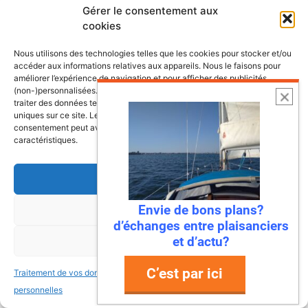
Gérer le consentement aux
Nom
cookies
Nous utilisons des technologies telles que les cookies pour stocker et/ou
E-
accéder aux informations relatives aux appareils. Nous le faisons pour
mail
améliorer l’expérience de navigation et pour afficher des publicités
(non-)personnalisées. Consentir à ces technologies nous autorisera à
Site
traiter des données telles que le comportement de navigation ou les ID
web
uniques sur ce site. Le fait de ne pas consentir ou de retirer son
consentement peut avoir un effet négatif sur certaines fonctonnalités et
caractéristiques.
Ce site utilise Akismet pour réduire les
Accepter
indésirables.
En savoir plus sur la façon dont les
données de vos commentaires sont traitées
.
Envie de bons plans?
Refuser
d’échanges entre plaisanciers
et d’actu?
Voir les préférences
C’est par ici
Traitement de vos données
Traitement de vos données
personnelles
personnelles