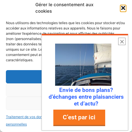
Gérer le consentement aux
Les plus belles escales et croisières de
cookies
nos côtes
Nous utilisons des technologies telles que les cookies pour stocker et/ou
accéder aux informations relatives aux appareils. Nous le faisons pour
améliorer l’expérience de navigation et pour afficher des publicités
(non-)personnalisées. Consentir à ces technologies nous autorisera à
traiter des données telles que le comportement de navigation ou les ID
uniques sur ce site. Le fait de ne pas consentir ou de retirer son
consentement peut avoir un effet négatif sur certaines fonctonnalités et
caractéristiques.
Accepter
Envie de bons plans?
Refuser
d’échanges entre plaisanciers
et d’actu?
Voir les préférences
C’est par ici
Traitement de vos données
Traitement de vos données
6 août 2026
personnelles
personnelles
Envie de fraicheur ? Larguez les