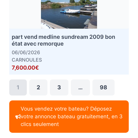
part vend medline sundream 2009 bon
état avec remorque
06/06/2026
CARNOULES
7,600.00€
1
2
3
…
98
Vous vendez votre bateau? Déposez
votre annonce bateau gratuitement, en 3
clics seulement