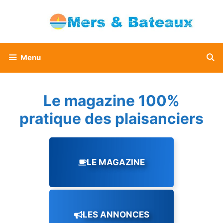
Aller
au
contenu
Menu
Le magazine 100%
pratique des plaisanciers
LE MAGAZINE
LES ANNONCES