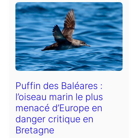
Puffin des Baléares :
l’oiseau marin le plus
menacé d’Europe en
danger critique en
Bretagne