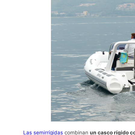
Las semirrígidas
combinan
un casco rígido co