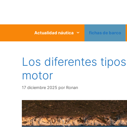
Saltar
al
contenido
Actualidad náutica
fichas de barco
Los diferentes tipo
motor
17 diciembre 2025
por
Ronan