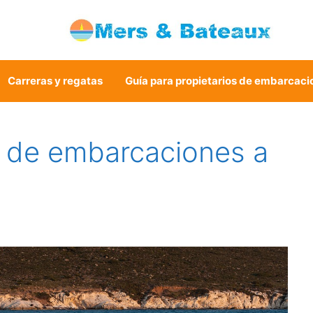
Carreras y regatas
Guía para propietarios de embarcaci
s de embarcaciones a