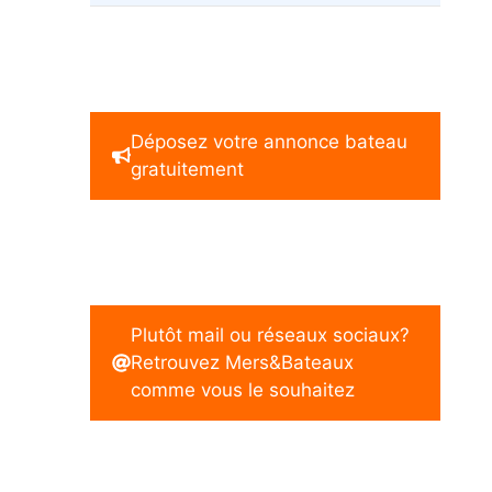
Déposez votre annonce bateau
gratuitement
Plutôt mail ou réseaux sociaux?
Retrouvez Mers&Bateaux
comme vous le souhaitez