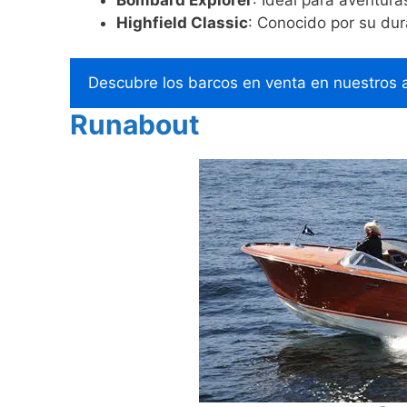
Bombard Explorer
: Ideal para aventura
Highfield Classic
: Conocido por su du
Descubre los barcos en venta en nuestros 
Runabout