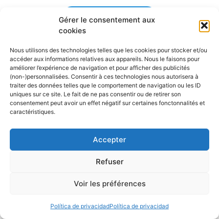
Calendrier nautique
Gérer le consentement aux
cookies
Nous utilisons des technologies telles que les cookies pour stocker et/ou
accéder aux informations relatives aux appareils. Nous le faisons pour
améliorer l’expérience de navigation et pour afficher des publicités
(non-)personnalisées. Consentir à ces technologies nous autorisera à
Les derniers articles publiés
traiter des données telles que le comportement de navigation ou les ID
uniques sur ce site. Le fait de ne pas consentir ou de retirer son
consentement peut avoir un effet négatif sur certaines fonctonnalités et
caractéristiques.
Accepter
Detectores de peces, GPS,
NMEA… ¿Y si nos tomáramos
Refuser
un descanso?
Voir les préférences
29 julio 2026
Política de privacidad
Política de privacidad
La navegación siempre ha sido una escuela