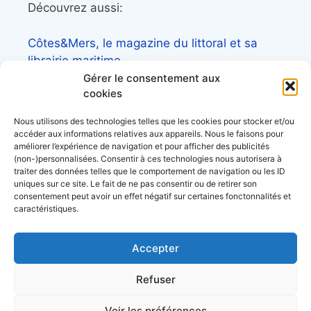
Découvrez aussi:
Côtes&Mers, le magazine du littoral et sa
librairie maritime
Gérer le consentement aux
Mers&Montagnes, Equipement outdoor pour
cookies
le trek et le raid nautique
Nous utilisons des technologies telles que les cookies pour stocker et/ou
BoatingAds, le site d’annonces bateaux
accéder aux informations relatives aux appareils. Nous le faisons pour
européen
améliorer l’expérience de navigation et pour afficher des publicités
(non-)personnalisées. Consentir à ces technologies nous autorisera à
traiter des données telles que le comportement de navigation ou les ID
uniques sur ce site. Le fait de ne pas consentir ou de retirer son
consentement peut avoir un effet négatif sur certaines fonctonnalités et
caractéristiques.
Stock images by
Depositphotos
Accepter
acerca de
Refuser
datos personales
condiciones generales de uso
Voir les préférences