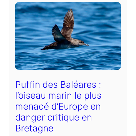
Puffin des Baléares :
l’oiseau marin le plus
menacé d’Europe en
danger critique en
Bretagne