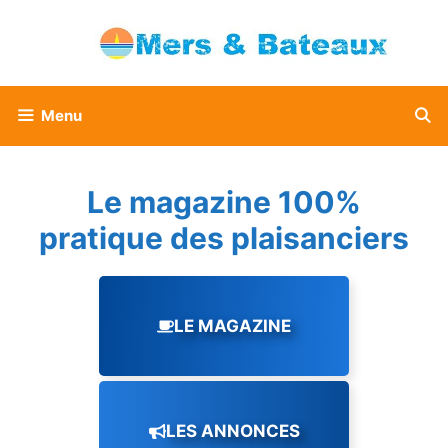
Aller
au
contenu
Menu
Le magazine 100%
pratique des plaisanciers
LE MAGAZINE
LES ANNONCES