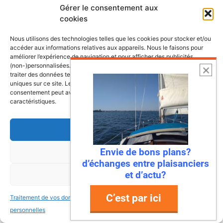
Gérer le consentement aux
Les plus belles escales et croisières de
cookies
nos côtes
Nous utilisons des technologies telles que les cookies pour stocker et/ou
accéder aux informations relatives aux appareils. Nous le faisons pour
améliorer l’expérience de navigation et pour afficher des publicités
(non-)personnalisées. Consentir à ces technologies nous autorisera à
traiter des données telles que le comportement de navigation ou les ID
uniques sur ce site. Le fait de ne pas consentir ou de retirer son
consentement peut avoir un effet négatif sur certaines fonctonnalités et
caractéristiques.
Accepter
Envie de bons plans?
Refuser
d’échanges entre plaisanciers
et d’actu?
Voir les préférences
C’est par ici
Traitement de vos données
Traitement de vos données
6 août 2026
personnelles
personnelles
Envie de fraicheur ? Larguez les