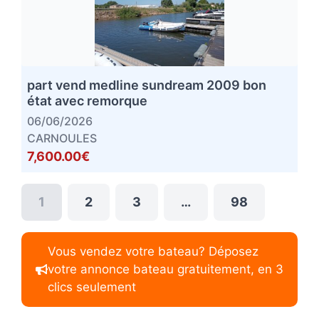
part vend medline sundream 2009 bon
état avec remorque
06/06/2026
CARNOULES
7,600.00€
1
2
3
…
98
Vous vendez votre bateau? Déposez
votre annonce bateau gratuitement, en 3
clics seulement