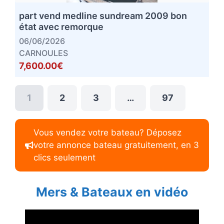
part vend medline sundream 2009 bon
état avec remorque
06/06/2026
CARNOULES
7,600.00€
1
2
3
…
97
Vous vendez votre bateau? Déposez
votre annonce bateau gratuitement, en 3
clics seulement
Mers & Bateaux en vidéo