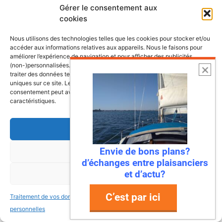
Gérer le consentement aux
cookies
Nous utilisons des technologies telles que les cookies pour stocker et/ou
accéder aux informations relatives aux appareils. Nous le faisons pour
améliorer l’expérience de navigation et pour afficher des publicités
(non-)personnalisées. Consentir à ces technologies nous autorisera à
traiter des données telles que le comportement de navigation ou les ID
uniques sur ce site. Le fait de ne pas consentir ou de retirer son
consentement peut avoir un effet négatif sur certaines fonctonnalités et
caractéristiques.
Accepter
Envie de bons plans?
Refuser
6 août 2026
d’échanges entre plaisanciers
Envie de fraicheur ? Larguez les
et d’actu?
Voir les préférences
amarres direction la Normandie
C’est par ici
Traitement de vos données
Traitement de vos données
Imaginez : des falaises vertigineuses qui
personnelles
personnelles
plongent dans une mer turquoise, des ports