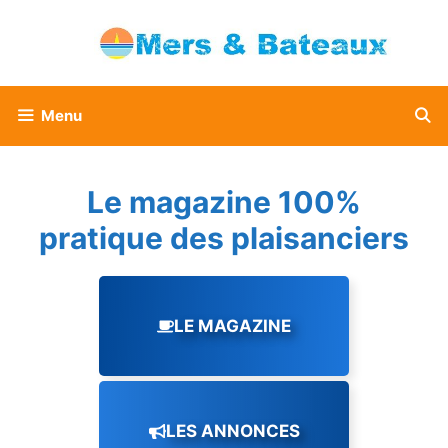
Aller
au
contenu
Menu
Le magazine 100%
pratique des plaisanciers
LE MAGAZINE
LES ANNONCES