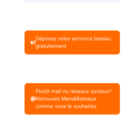
Déposez votre annonce bateau
gratuitement
Plutôt mail ou réseaux sociaux?
Retrouvez Mers&Bateaux
comme vous le souhaitez