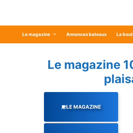
Aller
au
contenu
Le magazine
Annonces bateaux
La bout
Le magazine 1
plai
LE MAGAZINE