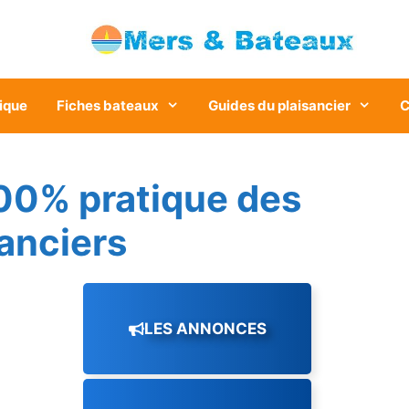
ique
Fiches bateaux
Guides du plaisancier
C
00% pratique des
sanciers
LES ANNONCES