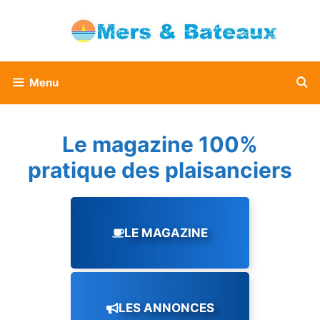
Aller
au
contenu
Menu
Le magazine 100%
pratique des plaisanciers
LE MAGAZINE
LES ANNONCES