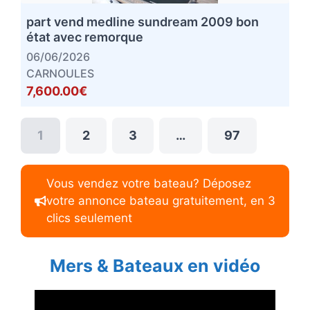
part vend medline sundream 2009 bon
état avec remorque
06/06/2026
CARNOULES
7,600.00€
1
2
3
…
97
Vous vendez votre bateau? Déposez
votre annonce bateau gratuitement, en 3
clics seulement
Mers & Bateaux en vidéo