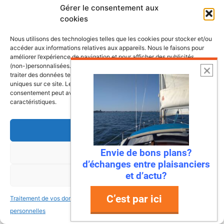
Gérer le consentement aux
cookies
Nous utilisons des technologies telles que les cookies pour stocker et/ou
accéder aux informations relatives aux appareils. Nous le faisons pour
améliorer l’expérience de navigation et pour afficher des publicités
(non-)personnalisées. Consentir à ces technologies nous autorisera à
traiter des données telles que le comportement de navigation ou les ID
uniques sur ce site. Le fait de ne pas consentir ou de retirer son
consentement peut avoir un effet négatif sur certaines fonctonnalités et
caractéristiques.
Accepter
Envie de bons plans?
Refuser
6 août 2026
d’échanges entre plaisanciers
Envie de fraicheur ? Larguez les
et d’actu?
Voir les préférences
amarres direction la Normandie
C’est par ici
Traitement de vos données
Traitement de vos données
Imaginez : des falaises vertigineuses qui
personnelles
personnelles
plongent dans une mer turquoise, des ports