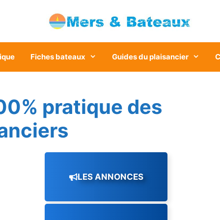
ique
Fiches bateaux
Guides du plaisancier
C
00% pratique des
sanciers
LES ANNONCES