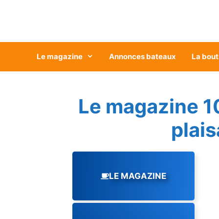
Aller
au
contenu
Le magazine
Annonces bateaux
La bout
Le magazine 1
plai
LE MAGAZINE