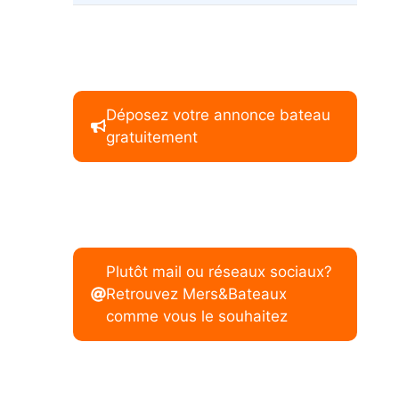
Déposez votre annonce bateau
gratuitement
Plutôt mail ou réseaux sociaux?
Retrouvez Mers&Bateaux
comme vous le souhaitez