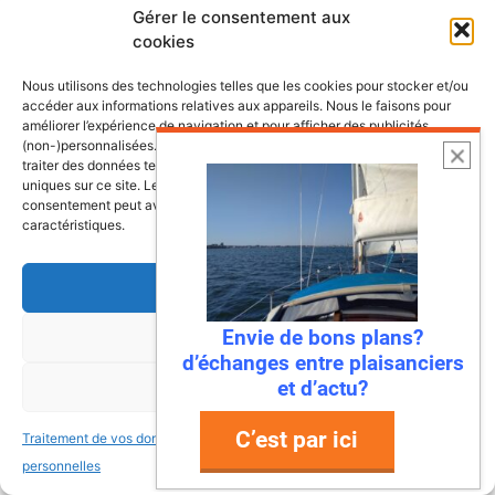
Gérer le consentement aux
cookies
Nous utilisons des technologies telles que les cookies pour stocker et/ou
accéder aux informations relatives aux appareils. Nous le faisons pour
améliorer l’expérience de navigation et pour afficher des publicités
(non-)personnalisées. Consentir à ces technologies nous autorisera à
traiter des données telles que le comportement de navigation ou les ID
uniques sur ce site. Le fait de ne pas consentir ou de retirer son
consentement peut avoir un effet négatif sur certaines fonctonnalités et
caractéristiques.
Accepter
Envie de bons plans?
Refuser
6 août 2026
d’échanges entre plaisanciers
Envie de fraicheur ? Larguez les
et d’actu?
Voir les préférences
amarres direction la Normandie
C’est par ici
Traitement de vos données
Traitement de vos données
Imaginez : des falaises vertigineuses qui
personnelles
personnelles
plongent dans une mer turquoise, des ports