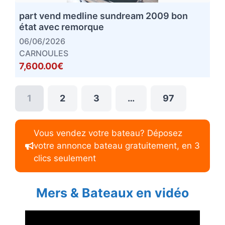
part vend medline sundream 2009 bon
état avec remorque
06/06/2026
CARNOULES
7,600.00€
1
2
3
…
97
Vous vendez votre bateau? Déposez
votre annonce bateau gratuitement, en 3
clics seulement
Mers & Bateaux en vidéo