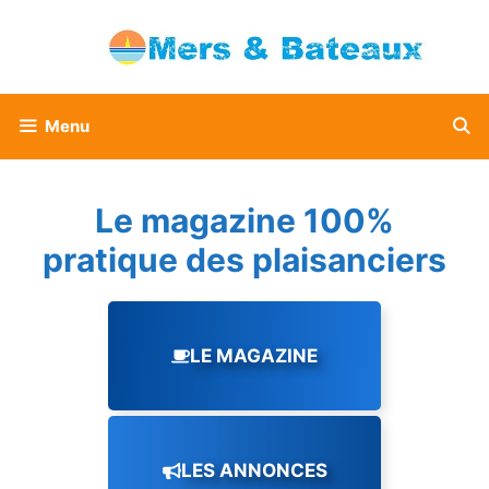
Aller
au
contenu
Menu
Le magazine 100%
pratique des plaisanciers
LE MAGAZINE
LES ANNONCES