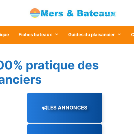
ique
Fiches bateaux
Guides du plaisancier
C
00% pratique des
sanciers
LES ANNONCES