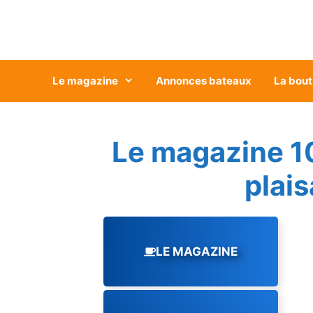
Aller
au
contenu
Le magazine
Annonces bateaux
La bout
Le magazine 1
plai
LE MAGAZINE