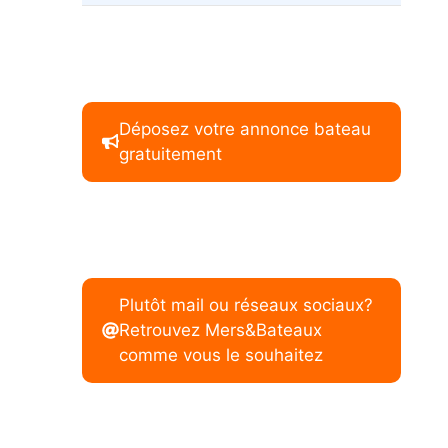
Déposez votre annonce bateau
gratuitement
Plutôt mail ou réseaux sociaux?
Retrouvez Mers&Bateaux
comme vous le souhaitez