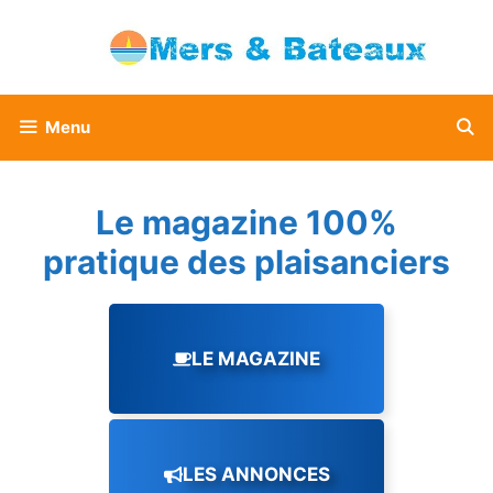
Aller
au
contenu
Menu
Le magazine 100%
pratique des plaisanciers
LE MAGAZINE
LES ANNONCES