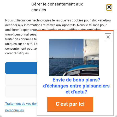
Gérer le consentement aux
cookies
Nous utilisons des technologies telles que les cookies pour stocker et/ou
accéder aux informations relatives aux appareils. Nous le faisons pour
améliorer l’expérience de navigation et pour afficher des publicités
(non-)personnalisées. Consentir à ces technologies nous autorisera à
traiter des données telles que le comportement de navigation ou les ID
uniques sur ce site. Le fait de ne pas consentir ou de retirer son
consentement peut avoir un effet négatif sur certaines fonctonnalités et
caractéristiques.
Accepter
Envie de bons plans?
Refuser
6 août 2026
d’échanges entre plaisanciers
Envie de fraicheur ? Larguez les
et d’actu?
Voir les préférences
amarres direction la Normandie
C’est par ici
Traitement de vos données
Traitement de vos données
Imaginez : des falaises vertigineuses qui
personnelles
personnelles
plongent dans une mer turquoise, des ports