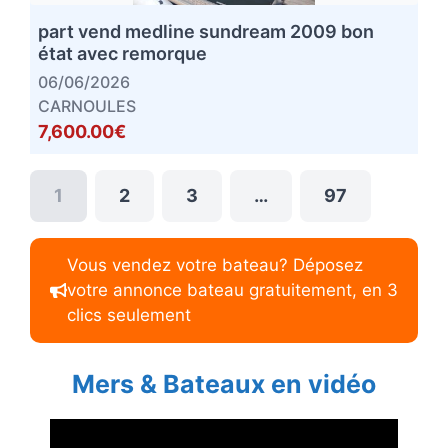
part vend medline sundream 2009 bon
état avec remorque
06/06/2026
CARNOULES
7,600.00€
1
2
3
…
97
Vous vendez votre bateau? Déposez
votre annonce bateau gratuitement, en 3
clics seulement
Mers & Bateaux en vidéo