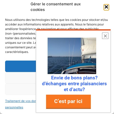
Gérer le consentement aux
cookies
Nous utilisons des technologies telles que les cookies pour stocker et/ou
accéder aux informations relatives aux appareils. Nous le faisons pour
améliorer l’expérience de navigation et pour afficher des publicités
(non-)personnalisées. Consentir à ces technologies nous autorisera à
traiter des données telles que le comportement de navigation ou les ID
uniques sur ce site. Le fait de ne pas consentir ou de retirer son
consentement peut avoir un effet négatif sur certaines fonctonnalités et
caractéristiques.
Accepter
Envie de bons plans?
Refuser
6 août 2026
d’échanges entre plaisanciers
Envie de fraicheur ? Larguez les
et d’actu?
Voir les préférences
amarres direction la Normandie
C’est par ici
Traitement de vos données
Traitement de vos données
Imaginez : des falaises vertigineuses qui
personnelles
personnelles
plongent dans une mer turquoise, des ports