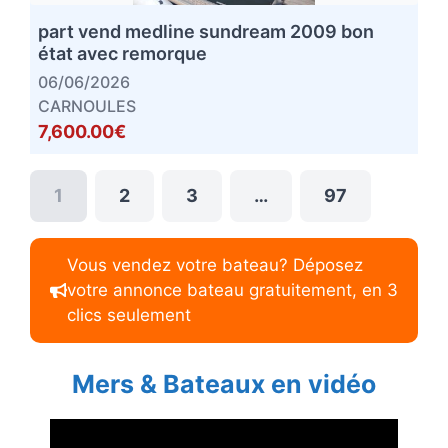
part vend medline sundream 2009 bon
état avec remorque
06/06/2026
CARNOULES
7,600.00€
1
2
3
…
97
Vous vendez votre bateau? Déposez
votre annonce bateau gratuitement, en 3
clics seulement
Mers & Bateaux en vidéo