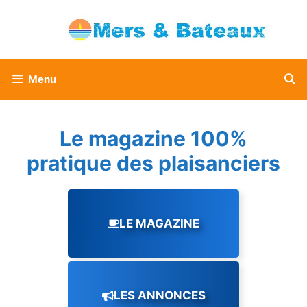
Aller
au
contenu
Menu
Le magazine 100%
pratique des plaisanciers
LE MAGAZINE
LES ANNONCES