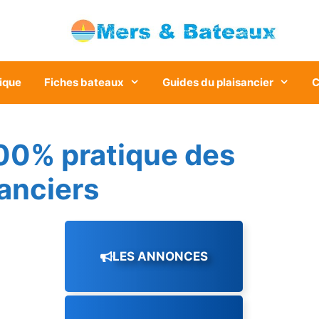
ique
Fiches bateaux
Guides du plaisancier
C
00% pratique des
sanciers
LES ANNONCES