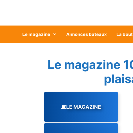
Aller
au
contenu
Le magazine
Annonces bateaux
La bout
Le magazine 1
plai
LE MAGAZINE