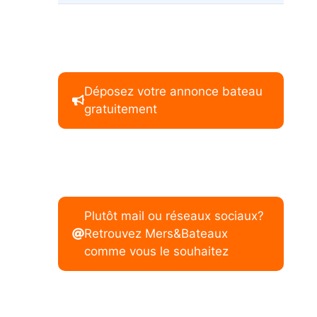
Déposez votre annonce bateau
gratuitement
Plutôt mail ou réseaux sociaux?
Retrouvez Mers&Bateaux
comme vous le souhaitez