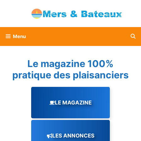
Aller
au
contenu
Menu
Le magazine 100%
pratique des plaisanciers
LE MAGAZINE
LES ANNONCES