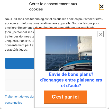
Gérer le consentement aux
cookies
Nous utilisons des technologies telles que les cookies pour stocker et/ou
accéder aux informations relatives aux appareils. Nous le faisons pour
améliorer l’expérience de navigation et pour afficher des publicités
(non-)personnalisées. Consentir à ces technologies nous autorisera à
traiter des données telles que le comportement de navigation ou les ID
uniques sur ce site. Le fait de ne pas consentir ou de retirer son
consentement peut avoir un effet négatif sur certaines fonctonnalités et
caractéristiques.
Accepter
Envie de bons plans?
Refuser
6 août 2026
d’échanges entre plaisanciers
Envie de fraicheur ? Larguez les
et d’actu?
Voir les préférences
amarres direction la Normandie
C’est par ici
Traitement de vos données
Traitement de vos données
Imaginez : des falaises vertigineuses qui
personnelles
personnelles
plongent dans une mer turquoise, des ports