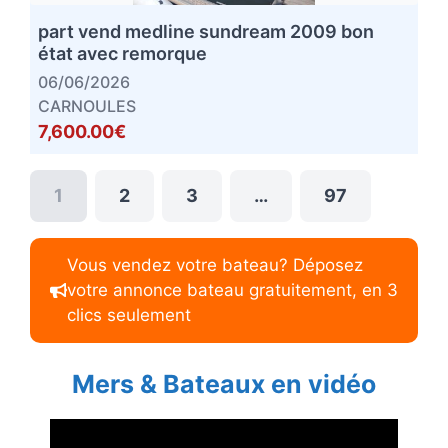
part vend medline sundream 2009 bon
état avec remorque
06/06/2026
CARNOULES
7,600.00€
1
2
3
…
97
Vous vendez votre bateau? Déposez
votre annonce bateau gratuitement, en 3
clics seulement
Mers & Bateaux en vidéo