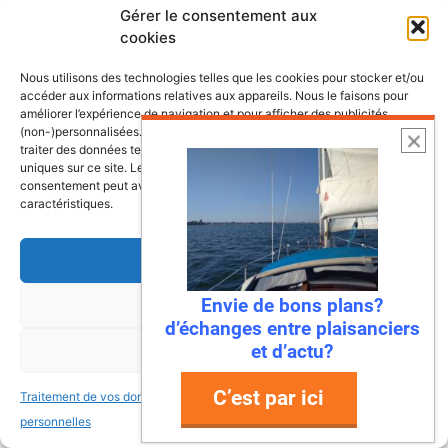
Gérer le consentement aux
cookies
Nous utilisons des technologies telles que les cookies pour stocker et/ou
accéder aux informations relatives aux appareils. Nous le faisons pour
améliorer l’expérience de navigation et pour afficher des publicités
(non-)personnalisées. Consentir à ces technologies nous autorisera à
traiter des données telles que le comportement de navigation ou les ID
uniques sur ce site. Le fait de ne pas consentir ou de retirer son
consentement peut avoir un effet négatif sur certaines fonctonnalités et
caractéristiques.
Accepter
Envie de bons plans?
Refuser
6 août 2026
d’échanges entre plaisanciers
Envie de fraicheur ? Larguez les
et d’actu?
Voir les préférences
amarres direction la Normandie
C’est par ici
Traitement de vos données
Traitement de vos données
Imaginez : des falaises vertigineuses qui
personnelles
personnelles
plongent dans une mer turquoise, des ports