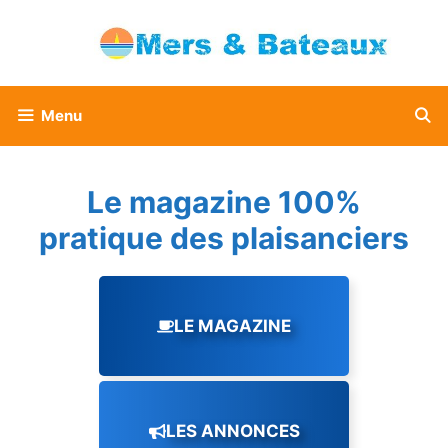
Aller
au
contenu
Menu
Le magazine 100%
pratique des plaisanciers
LE MAGAZINE
LES ANNONCES