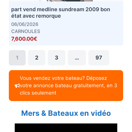
part vend medline sundream 2009 bon
état avec remorque
06/06/2026
CARNOULES
7,600.00€
1
2
3
…
97
Vous vendez votre bateau? Déposez
votre annonce bateau gratuitement, en 3
clics seulement
Mers & Bateaux en vidéo