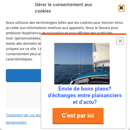
Gérer le consentement aux
Les plus belles escales et croisières de
cookies
nos côtes
Nous utilisons des technologies telles que les cookies pour stocker et/ou
accéder aux informations relatives aux appareils. Nous le faisons pour
améliorer l’expérience de navigation et pour afficher des publicités
(non-)personnalisées. Consentir à ces technologies nous autorisera à
traiter des données telles que le comportement de navigation ou les ID
uniques sur ce site. Le fait de ne pas consentir ou de retirer son
consentement peut avoir un effet négatif sur certaines fonctonnalités et
caractéristiques.
Accepter
Envie de bons plans?
Refuser
d’échanges entre plaisanciers
et d’actu?
Voir les préférences
C’est par ici
Traitement de vos données
Traitement de vos données
6 août 2026
personnelles
personnelles
Envie de fraicheur ? Larguez les