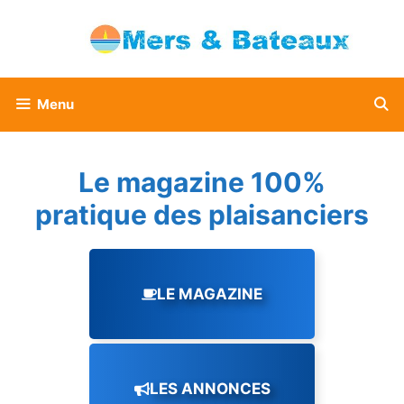
Aller
au
contenu
Menu
Le magazine 100%
pratique des plaisanciers
LE MAGAZINE
LES ANNONCES