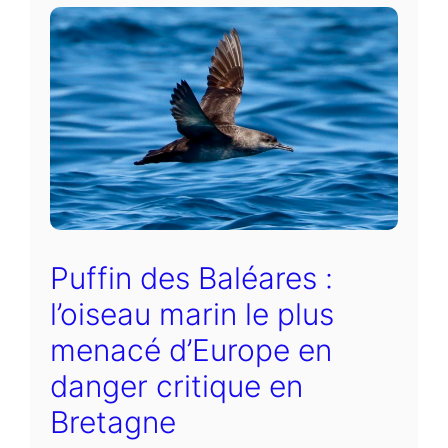
Puffin des Baléares :
l’oiseau marin le plus
menacé d’Europe en
danger critique en
Bretagne