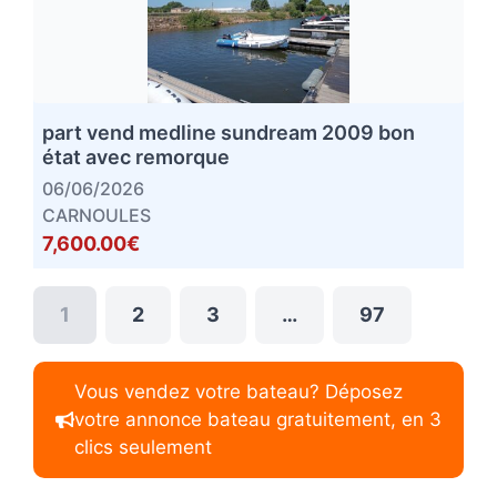
part vend medline sundream 2009 bon
état avec remorque
06/06/2026
CARNOULES
7,600.00€
1
2
3
…
97
Vous vendez votre bateau? Déposez
votre annonce bateau gratuitement, en 3
clics seulement