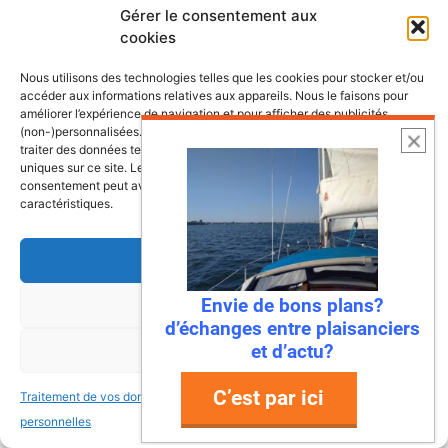
Gérer le consentement aux
cookies
Nous utilisons des technologies telles que les cookies pour stocker et/ou
accéder aux informations relatives aux appareils. Nous le faisons pour
améliorer l’expérience de navigation et pour afficher des publicités
(non-)personnalisées. Consentir à ces technologies nous autorisera à
traiter des données telles que le comportement de navigation ou les ID
uniques sur ce site. Le fait de ne pas consentir ou de retirer son
consentement peut avoir un effet négatif sur certaines fonctonnalités et
caractéristiques.
Accepter
Envie de bons plans?
Refuser
6 août 2026
d’échanges entre plaisanciers
Envie de fraicheur ? Larguez les
et d’actu?
Voir les préférences
amarres direction la Normandie
C’est par ici
Traitement de vos données
Traitement de vos données
Imaginez : des falaises vertigineuses qui
personnelles
personnelles
plongent dans une mer turquoise, des ports