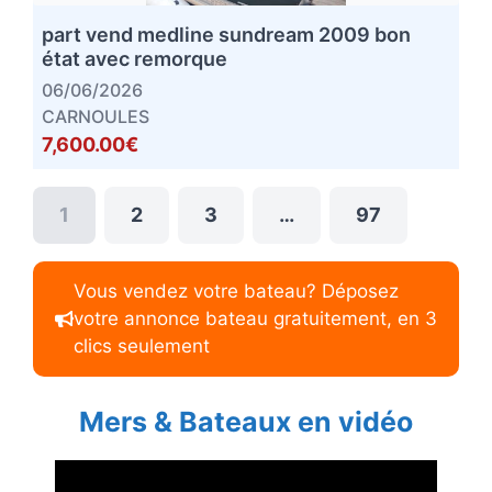
part vend medline sundream 2009 bon
état avec remorque
06/06/2026
CARNOULES
7,600.00€
1
2
3
…
97
Vous vendez votre bateau? Déposez
votre annonce bateau gratuitement, en 3
clics seulement
Mers & Bateaux en vidéo