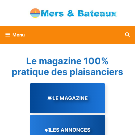
Aller
au
contenu
Menu
Le magazine 100%
pratique des plaisanciers
LE MAGAZINE
LES ANNONCES