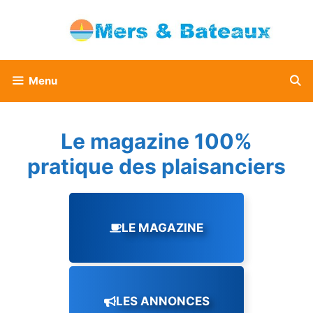
Aller
au
contenu
Menu
Le magazine 100%
pratique des plaisanciers
LE MAGAZINE
LES ANNONCES