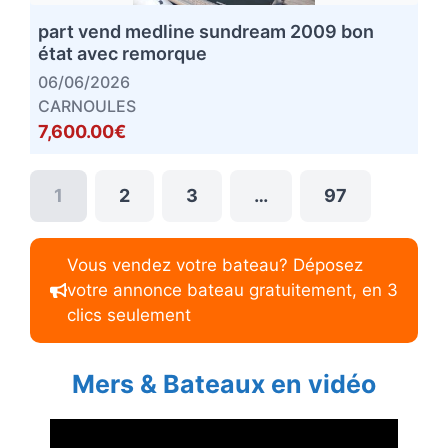
part vend medline sundream 2009 bon
état avec remorque
06/06/2026
CARNOULES
7,600.00€
1
2
3
…
97
Vous vendez votre bateau? Déposez
votre annonce bateau gratuitement, en 3
clics seulement
Mers & Bateaux en vidéo