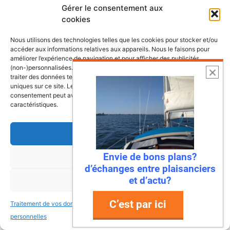
Gérer le consentement aux
cookies
Nous utilisons des technologies telles que les cookies pour stocker et/ou
accéder aux informations relatives aux appareils. Nous le faisons pour
améliorer l’expérience de navigation et pour afficher des publicités
(non-)personnalisées. Consentir à ces technologies nous autorisera à
traiter des données telles que le comportement de navigation ou les ID
uniques sur ce site. Le fait de ne pas consentir ou de retirer son
consentement peut avoir un effet négatif sur certaines fonctonnalités et
caractéristiques.
Accepter
Envie de bons plans?
Refuser
6 août 2026
d’échanges entre plaisanciers
Envie de fraicheur ? Larguez les
et d’actu?
Voir les préférences
amarres direction la Normandie
C’est par ici
Traitement de vos données
Traitement de vos données
Imaginez : des falaises vertigineuses qui
personnelles
personnelles
plongent dans une mer turquoise, des ports