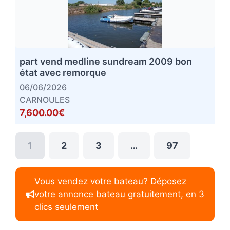
part vend medline sundream 2009 bon
état avec remorque
06/06/2026
CARNOULES
7,600.00€
1
2
3
…
97
Vous vendez votre bateau? Déposez
votre annonce bateau gratuitement, en 3
clics seulement