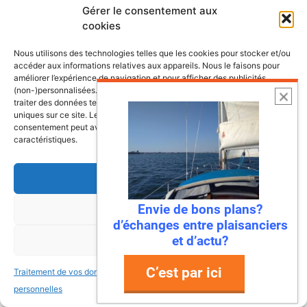
Gérer le consentement aux
Les plus belles escales et croisières de
cookies
nos côtes
Nous utilisons des technologies telles que les cookies pour stocker et/ou
accéder aux informations relatives aux appareils. Nous le faisons pour
améliorer l’expérience de navigation et pour afficher des publicités
(non-)personnalisées. Consentir à ces technologies nous autorisera à
traiter des données telles que le comportement de navigation ou les ID
uniques sur ce site. Le fait de ne pas consentir ou de retirer son
consentement peut avoir un effet négatif sur certaines fonctonnalités et
caractéristiques.
Accepter
Envie de bons plans?
Refuser
d’échanges entre plaisanciers
et d’actu?
Voir les préférences
C’est par ici
Traitement de vos données
Traitement de vos données
6 août 2026
personnelles
personnelles
Envie de fraicheur ? Larguez les