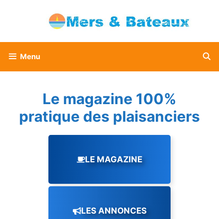
Aller
au
contenu
Menu
Le magazine 100%
pratique des plaisanciers
LE MAGAZINE
LES ANNONCES