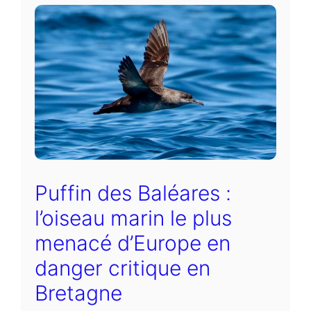
Puffin des Baléares :
l’oiseau marin le plus
menacé d’Europe en
danger critique en
Bretagne