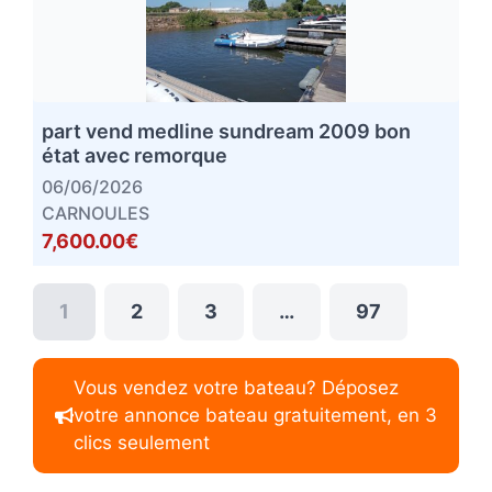
part vend medline sundream 2009 bon
état avec remorque
06/06/2026
CARNOULES
7,600.00€
1
2
3
…
97
Vous vendez votre bateau? Déposez
votre annonce bateau gratuitement, en 3
clics seulement