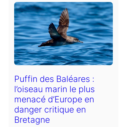
Puffin des Baléares :
l’oiseau marin le plus
menacé d’Europe en
danger critique en
Bretagne