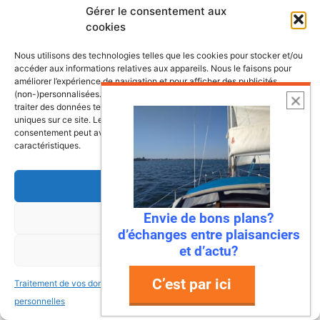
Gérer le consentement aux
Les plus belles escales et croisières de
cookies
nos côtes
Nous utilisons des technologies telles que les cookies pour stocker et/ou
accéder aux informations relatives aux appareils. Nous le faisons pour
améliorer l’expérience de navigation et pour afficher des publicités
(non-)personnalisées. Consentir à ces technologies nous autorisera à
traiter des données telles que le comportement de navigation ou les ID
uniques sur ce site. Le fait de ne pas consentir ou de retirer son
consentement peut avoir un effet négatif sur certaines fonctonnalités et
caractéristiques.
Accepter
Envie de bons plans?
Refuser
d’échanges entre plaisanciers
et d’actu?
Voir les préférences
C’est par ici
Traitement de vos données
Traitement de vos données
6 août 2026
personnelles
personnelles
Envie de fraicheur ? Larguez les