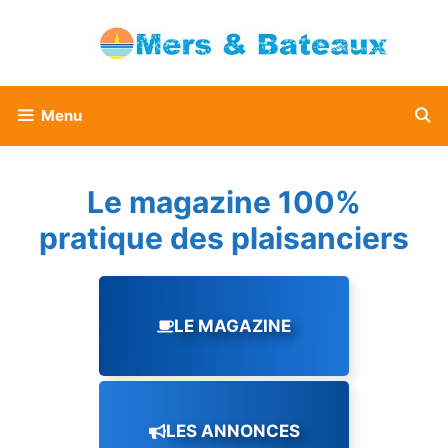
Aller
au
contenu
Menu
Le magazine 100%
pratique des plaisanciers
LE MAGAZINE
LES ANNONCES