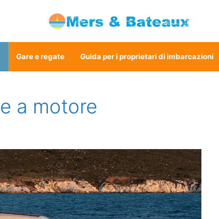
a
Gare e regate
Guida per i proprietari di imbarcazioni
che a motore