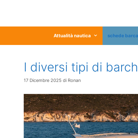
Vai
al
contenuto
Attualità nautica
schede barc
I diversi tipi di bar
17 Dicembre 2025
di
Ronan