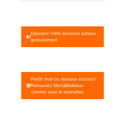
Déposez votre annonce bateau
gratuitement
Plutôt mail ou réseaux sociaux?
Retrouvez Mers&Bateaux
comme vous le souhaitez