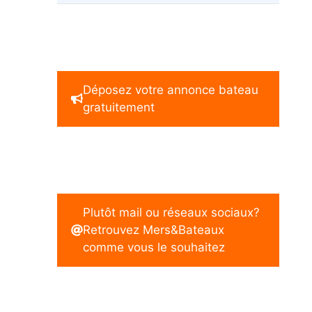
Déposez votre annonce bateau
gratuitement
Plutôt mail ou réseaux sociaux?
Retrouvez Mers&Bateaux
comme vous le souhaitez