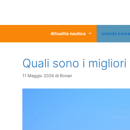
Vai
al
contenuto
Attualità nautica
schede barc
Quali sono i miglior
11 Maggio 2026
di
Ronan